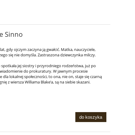
ge Sinno
t, gdy ojczym zaczyna ją gwałcić. Matka, nauczyciele,
iczego się nie domyśla. Zastraszona dziewczynka milczy.
potkała jej siostry i przyrodniego rodzeństwa, już po
zawiadomienie do prokuratury. W jawnym procesie
 dla lokalnej społeczności, to ona, nie on, staje się czarną
agnię z wiersza Williama Blake’a, są na siebie skazani.
do koszyka