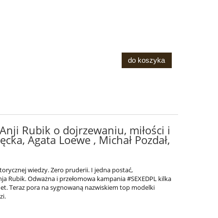
do koszyka
nji Rubik o dojrzewaniu, miłości i
łęcka, Agata Loewe , Michał Pozdał,
ycznej wiedzy. Zero pruderii. I jedna postać,
Anja Rubik. Odważna i przełomowa kampania #SEXEDPL kilka
rnet. Teraz pora na sygnowaną nazwiskiem top modelki
i.