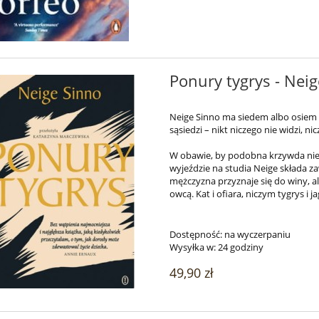
Ponury tygrys - Nei
Neige Sinno ma siedem albo osiem la
sąsiedzi – nikt niczego nie widzi, n
W obawie, by podobna krzywda nie s
wyjeździe na studia Neige składa 
mężczyzna przyznaje się do winy, ale
owcą. Kat i ofiara, niczym tygrys i j
Dostępność:
na wyczerpaniu
Wysyłka w:
24 godziny
49,90 zł