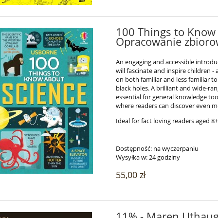
100 Things to Know 
Opracowanie zbior
An engaging and accessible introduc
will fascinate and inspire children 
on both familiar and less familiar 
black holes. A brilliant and wide-ra
essential for general knowledge too.
where readers can discover even mor
Ideal for fact loving readers aged 8+
Dostępność:
na wyczerpaniu
Wysyłka w:
24 godziny
55,00 zł
11% - Maren Uthau