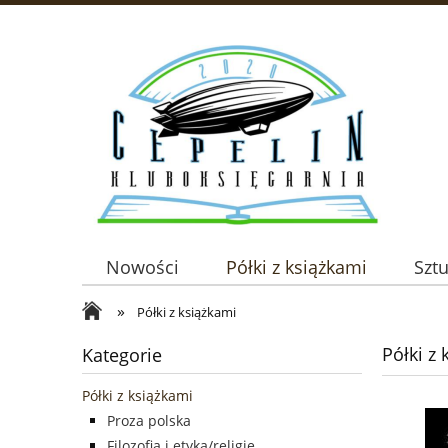
Nowości
Półki z książkami
Szt
»
Półki z książkami
Półki z
Kategorie
Półki z książkami
Proza polska
Filozofia i etyka/religie