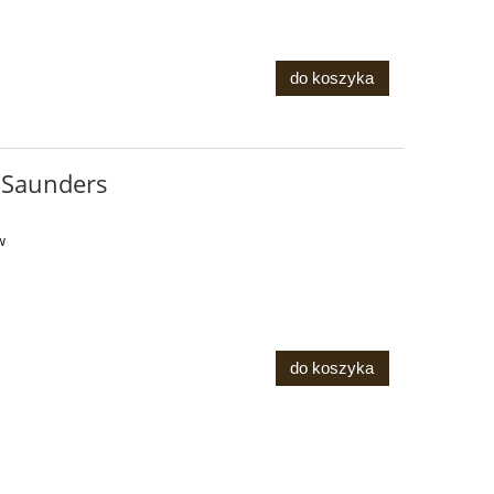
do koszyka
 Saunders
w
do koszyka