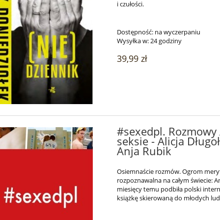
i czułości.
Dostępność:
na wyczerpaniu
Wysyłka w:
24 godziny
39,99 zł
#sexedpl. Rozmowy A
seksie - Alicja Długo
Anja Rubik
Osiemnaście rozmów. Ogrom merytor
rozpoznawalna na całym świecie: 
miesięcy temu podbiła polski inte
książkę skierowaną do młodych ludz