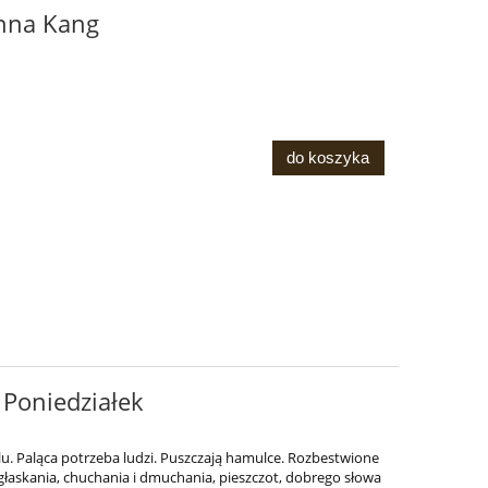
Anna Kang
do koszyka
k Poniedziałek
u. Paląca potrzeba ludzi. Puszczają hamulce. Rozbestwione
głaskania, chuchania i dmuchania, pieszczot, dobrego słowa