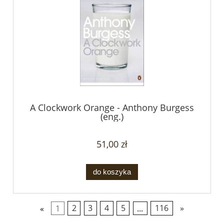
A Clockwork Orange - Anthony Burgess
(eng.)
51,00 zł
do koszyka
«
1
2
3
4
5
...
116
»