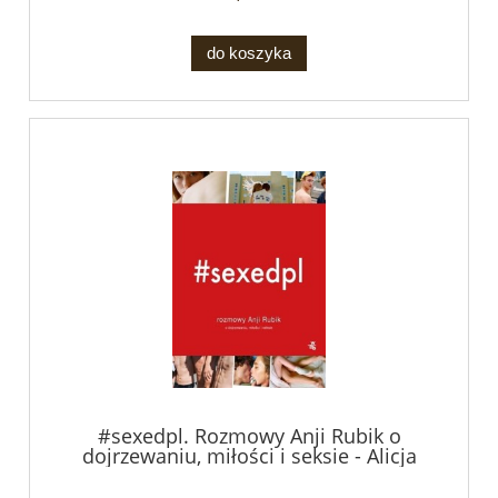
do koszyka
#sexedpl. Rozmowy Anji Rubik o
dojrzewaniu, miłości i seksie - Alicja
Długołęcka, Agata Loewe , Michał
Pozdał, Anja Rubik