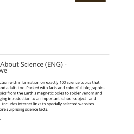
About Science (ENG) -
owe
tion with information on exactly 100 science topics that
- and adults too. Packed with facts and colourful infographics
topics from the Earth's magnetic poles to spider venom and
nging introduction to an important school subject - and
 Includes internet links to specially selected websites
e surprising science facts.
.