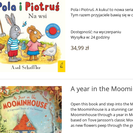
Pola i Piotruś. A kuku! to nowa ser
Tym razem przyjaciele bawią się w
Dostępność:
na wyczerpaniu
Wysyłka w:
24 godziny
34,99 zł
A year in the Moomi
Open this book and step into the M
the Moominhouse is a stunning caro
Moominhouse through a year in Moom
based on Tove Jansson’s classic Mo
as new flowers peep through the g