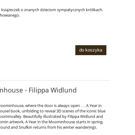
ia książeczek o znanych dzieciom sympatycznych królikach.
 chowanego.
do koszyka
nhouse - Filippa Widlund
oominhouse, where the door is always open . . . A Year in
usel book, unfolding to reveal 3D scenes of the iconic blue
invalley. Beautifully illustrated by Filippa Widlund and
omin artwork, A Year in the Moominhouse starts in spring,
round and Snufkin returns from his winter wanderings.