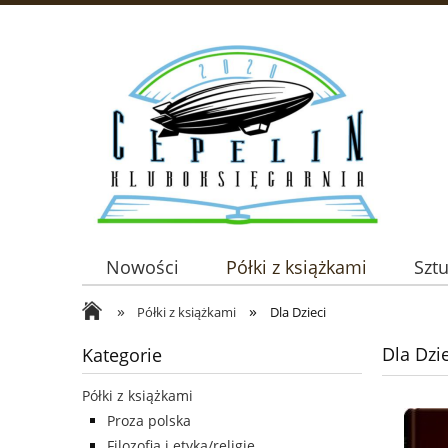
Nowości
Półki z książkami
Szt
»
»
Półki z książkami
Dla Dzieci
Dla Dzi
Kategorie
Półki z książkami
Proza polska
Filozofia i etyka/religie