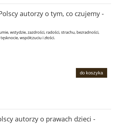
olscy autorzy o tym, co czujemy -
dumie, wstydzie, zazdrości, radości, strachu, bezradności,
ęsknocie, współczuciu i złości.
do koszyka
scy autorzy o prawach dzieci -