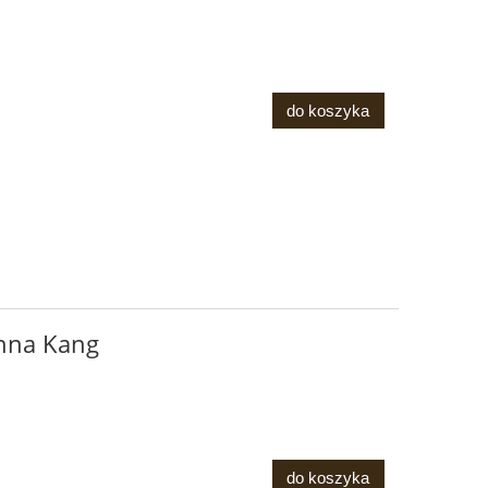
do koszyka
Anna Kang
do koszyka