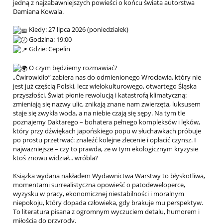
jedną z najzabawniejszych powieści o końcu świata autorstwa
Damiana Kowala.
Kiedy: 27 lipca 2026 (poniedziałek)
Godzina: 19:00
Gdzie: Cepelin
O czym będziemy rozmawiać?
„Ćwirowidło” zabiera nas do odmienionego Wrocławia, który nie
jest już częścią Polski, lecz wielokulturowego, otwartego Śląska
przyszłości. Świat płonie rewolucją i katastrofą klimatyczną:
zmieniają się nazwy ulic, znikają znane nam zwierzęta, luksusem
staje się zwykła woda, a na niebie czają się sępy. Na tym tle
poznajemy Daktarego – bohatera pełnego kompleksów i lęków,
który przy dźwiękach japońskiego popu w słuchawkach próbuje
po prostu przetrwać: znaleźć kolejne zlecenie i opłacić czynsz. I
najważniejsze – czy to prawda, że w tym ekologicznym kryzysie
ktoś znowu widział... wróbla?
Książka wydana nakładem Wydawnictwa Warstwy to błyskotliwa,
momentami surrealistyczna opowieść o patodeweloperce,
wyzysku w pracy, ekonomicznej niestabilności i moralnym
niepokoju, który dopada człowieka, gdy brakuje mu perspektyw.
To literatura pisana z ogromnym wyczuciem detalu, humorem i
miłością do przyrody.