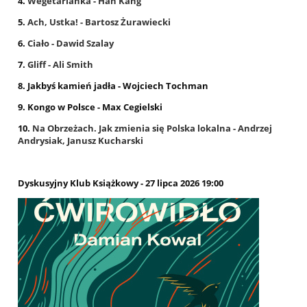
4.
Wegetarianka - Han Kang
5.
Ach, Ustka! - Bartosz Żurawiecki
6.
Ciało - Dawid Szalay
7.
Gliff - Ali Smith
8. Jakbyś kamień jadła - Wojciech Tochman
9. Kongo w Polsce - Max Cegielski
10.
Na Obrzeżach. Jak zmienia się Polska lokalna - Andrzej
Andrysiak, Janusz Kucharski
Dyskusyjny Klub Książkowy - 27 lipca 2026 19:00