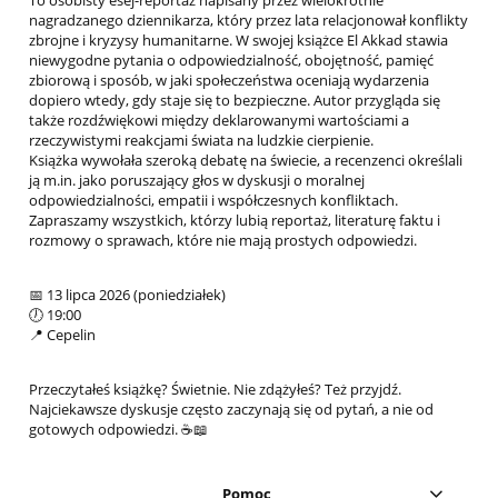
nagradzanego dziennikarza, który przez lata relacjonował konflikty
zbrojne i kryzysy humanitarne. W swojej książce El Akkad stawia
niewygodne pytania o odpowiedzialność, obojętność, pamięć
zbiorową i sposób, w jaki społeczeństwa oceniają wydarzenia
dopiero wtedy, gdy staje się to bezpieczne. Autor przygląda się
także rozdźwiękowi między deklarowanymi wartościami a
rzeczywistymi reakcjami świata na ludzkie cierpienie.
Książka wywołała szeroką debatę na świecie, a recenzenci określali
ją m.in. jako poruszający głos w dyskusji o moralnej
odpowiedzialności, empatii i współczesnych konfliktach.
Zapraszamy wszystkich, którzy lubią reportaż, literaturę faktu i
rozmowy o sprawach, które nie mają prostych odpowiedzi.
📅 13 lipca 2026 (poniedziałek)
🕖 19:00
📍 Cepelin
Przeczytałeś książkę? Świetnie. Nie zdążyłeś? Też przyjdź.
Najciekawsze dyskusje często zaczynają się od pytań, a nie od
gotowych odpowiedzi. ☕📖
Pomoc