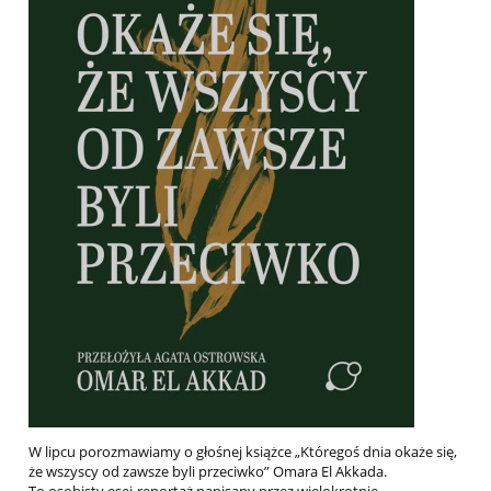
W lipcu porozmawiamy o głośnej książce „Któregoś dnia okaże się,
że wszyscy od zawsze byli przeciwko” Omara El Akkada.
To osobisty esej-reportaż napisany przez wielokrotnie