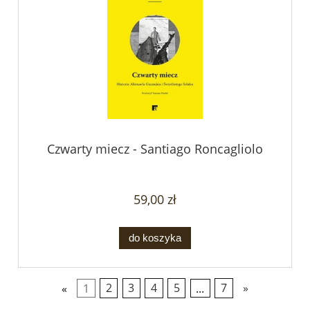
Czwarty miecz - Santiago Roncagliolo
59,00 zł
do koszyka
«
1
2
3
4
5
...
7
»