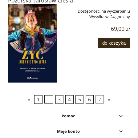
Pozorska, Jarosław Cieśla
Dostępność:
na wyczerpaniu
Wysyłka w:
24 godziny
69,00 zł
do koszyka
«
1
...
3
4
5
6
7
»
Pomoc
Moje konto