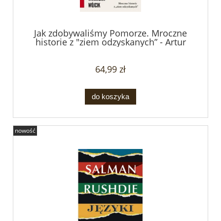
Jak zdobywaliśmy Pomorze. Mroczne
historie z "ziem odzyskanych” - Artur
Domosławski, Magdalena
Grzebałkowska, Marta Grzywacz
64,99 zł
do koszyka
nowość