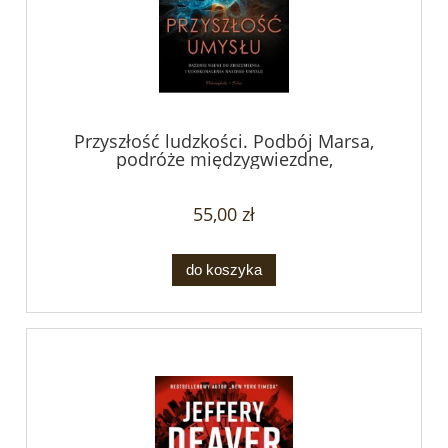
Przyszłość ludzkości. Podbój Marsa,
podróże międzygwiezdne,
nieśmiertelność i nasze miejsce poza
Ziemią - Michio Kaku
55,00 zł
do koszyka