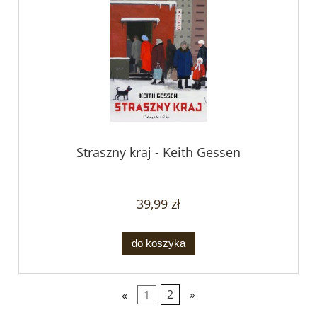
Straszny kraj - Keith Gessen
39,99 zł
do koszyka
«
1
2
»