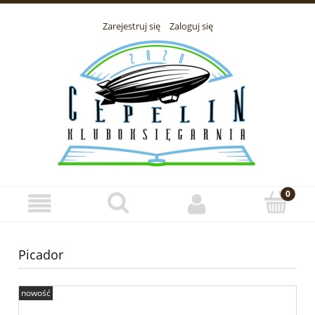
Zarejestruj się
Zaloguj się
Picador
nowość