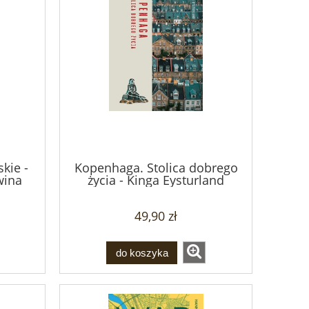
kie -
Kopenhaga. Stolica dobrego
wina
życia - Kinga Eysturland
49,90 zł
do koszyka