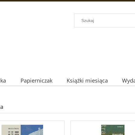
uka
Papierniczak
Książki miesiąca
Wyda
ża