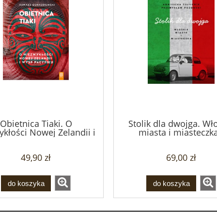
Obietnica Tiaki. O
Stolik dla dwojga. Wł
ykłości Nowej Zelandii i
miasta i miasteczka
sp Pacyfiku - Tomasz
Przemysław Pozows
Gorazdowski
Agnieszka Tiutiuni
49,90 zł
69,00 zł
do koszyka
do koszyka