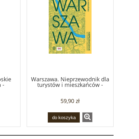
oskie
Warszawa. Nieprzewodnik dla
 -
turystów i mieszkańców -
ki,
Hanna Dzielińska
k
59,90 zł
do koszyka