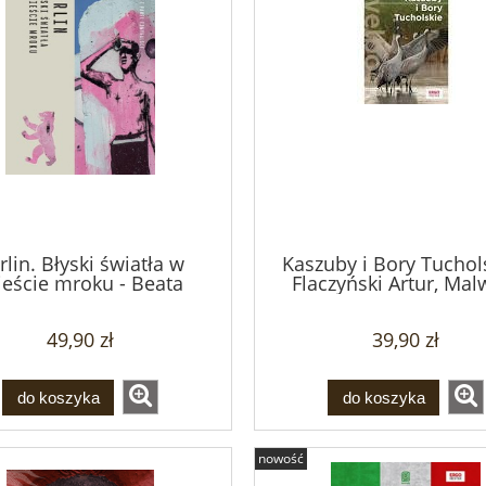
rlin. Błyski światła w
Kaszuby i Bory Tuchols
eście mroku - Beata
Flaczyński Artur, Mal
Pomykalska, Paweł
Flaczyńska
Pomykalski
49,90 zł
39,90 zł
do koszyka
do koszyka
nowość