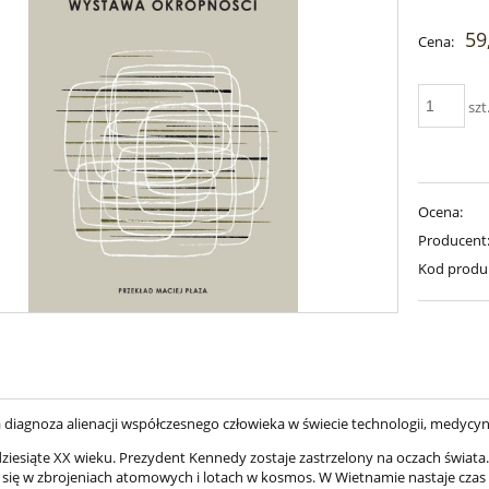
Cena nie zawiera ewent
59
Cena:
płatności
szt
Ocena:
Producent
Kod produ
a diagnoza alienacji współczesnego człowieka w świecie technologii, medycyn
dziesiąte XX wieku. Prezydent Kennedy zostaje zastrzelony na oczach świat
ą się w zbrojeniach atomowych i lotach w kosmos. W Wietnamie nastaje czas