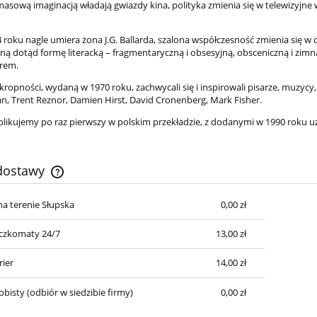
masową imaginacją władają gwiazdy kina, polityka zmienia się w telewizyjne
 roku nagle umiera żona J.G. Ballarda, szalona współczesność zmienia się w
ną dotąd formę literacką – fragmentaryczną i obsesyjną, obsceniczną i zim
frem.
opności, wydaną w 1970 roku, zachwycali się i inspirowali pisarze, muzycy, p
, Trent Reznor, Damien Hirst, David Cronenberg, Mark Fisher.
blikujemy po raz pierwszy w polskim przekładzie, z dodanymi w 1990 roku u
 dostawy
a terenie Słupska
0,00 zł
Cena nie zawiera ewentualnych kosztów
płatności
czkomaty 24/7
13,00 zł
rier
14,00 zł
obisty
(odbiór w siedzibie firmy)
0,00 zł