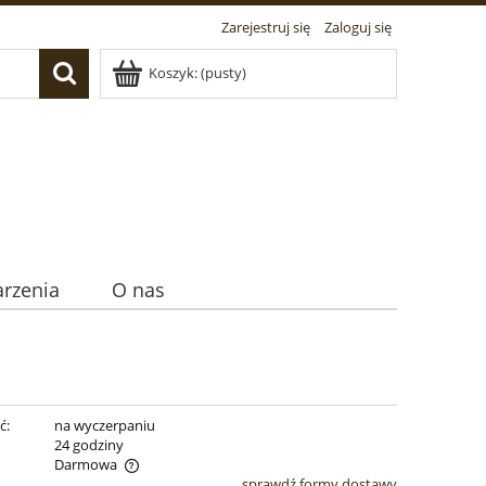
Zarejestruj się
Zaloguj się
Koszyk:
(pusty)
rzenia
O nas
ć:
na wyczerpaniu
:
24 godziny
Darmowa
sprawdź formy dostawy