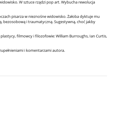
 widowisko. W sztuce rządzi pop art. Wybucha rewolucja
 oczach pisarza w nieznośne widowisko. Żałoba dyktuje mu
ną, bezosobową i traumatyczną. Sugestywną, choć jakby
lastycy, filmowcy i filozofowie: William Burroughs, Ian Curtis,
zupełnieniami i komentarzami autora.