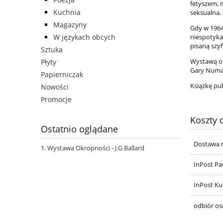
fetyszem, 
Kuchnia
seksualna.
Magazyny
Gdy w 1964
W językach obcych
niespotyka
pisaną szy
Sztuka
Wystawą okr
Płyty
Gary Numan
Papierniczak
Książkę pu
Nowości
Promocje
Koszty
Ostatnio oglądane
Dostawa n
Wystawa Okropności - J.G Ballard
InPost Pa
InPost Ku
odbiór os