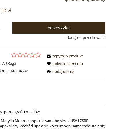
ualnych kosztów
,00 zł
do koszyka
.
dodaj do przechowalni
zapytaj o produkt
:
ArtRage
poleć znajomemu
ktu:
5146-34632
dodaj opinię
y, pornografii i mediów.
a. Marylin Monroe popełnia samobójstwo. USA i ZSRR
 apokalipsy. Zachód upaja się konsumpcją: samochód staje się