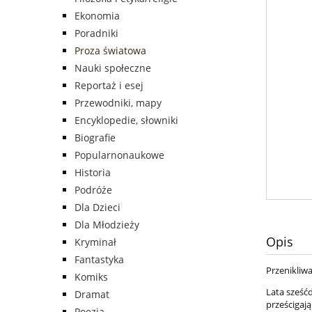
Ekonomia
Poradniki
Proza światowa
Nauki społeczne
Reportaż i esej
Przewodniki, mapy
Encyklopedie, słowniki
Biografie
Popularnonaukowe
Historia
Podróże
Dla Dzieci
Dla Młodzieży
Opis
Kryminał
Fantastyka
Przenikliw
Komiks
Lata sześć
Dramat
prześcigaj
Poezja