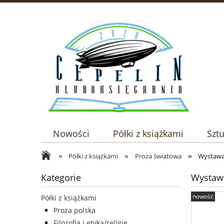
Nowości
Półki z książkami
Szt
»
»
»
Półki z książkami
Proza światowa
Wystawa 
Kategorie
Wystawa
nowość
Półki z książkami
Proza polska
Filozofia i etyka/religie