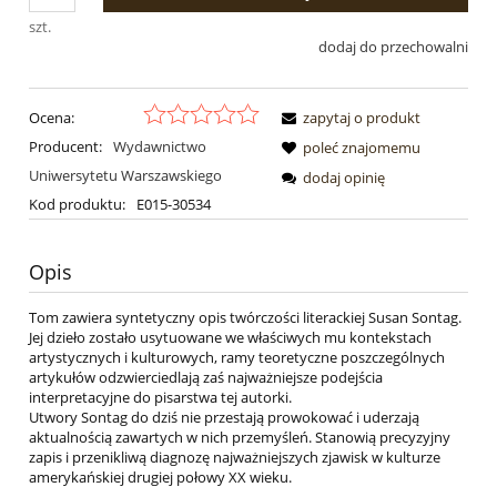
szt.
dodaj do przechowalni
Ocena:
zapytaj o produkt
Producent:
Wydawnictwo
poleć znajomemu
Uniwersytetu Warszawskiego
dodaj opinię
Kod produktu:
E015-30534
Opis
Tom zawiera syntetyczny opis twórczości literackiej Susan Sontag.
Jej dzieło zostało usytuowane we właściwych mu kontekstach
artystycznych i kulturowych, ramy teoretyczne poszczególnych
artykułów odzwierciedlają zaś najważniejsze podejścia
interpretacyjne do pisarstwa tej autorki.
Utwory Sontag do dziś nie przestają prowokować i uderzają
aktualnością zawartych w nich przemyśleń. Stanowią precyzyjny
zapis i przenikliwą diagnozę najważniejszych zjawisk w kulturze
amerykańskiej drugiej połowy XX wieku.