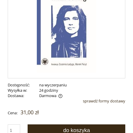
Dostępność:
na wyczerpaniu
Wysyłka w:
24 godziny
Dostawa:
Darmowa
sprawdź formy dostawy
Cena nie zawiera ewentualnych kosztów płatności
31,00 zł
Cena:
do koszyka