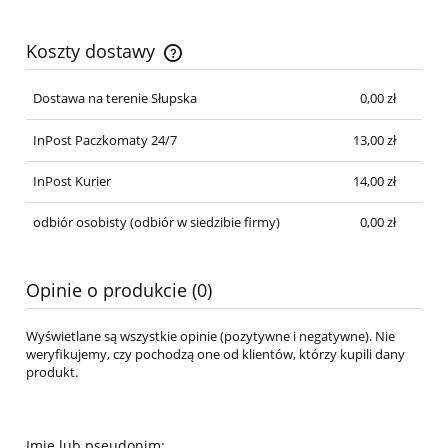
Koszty dostawy
Cena nie zawiera ewentualnych kosztów płatności
Dostawa na terenie Słupska
0,00 zł
InPost Paczkomaty 24/7
13,00 zł
InPost Kurier
14,00 zł
odbiór osobisty
(odbiór w siedzibie firmy)
0,00 zł
Opinie o produkcie (0)
Wyświetlane są wszystkie opinie (pozytywne i negatywne). Nie
weryfikujemy, czy pochodzą one od klientów, którzy kupili dany
produkt.
Imię lub pseudonim: