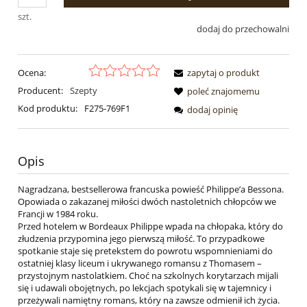
szt.
dodaj do przechowalni
Ocena:
zapytaj o produkt
Producent:
Szepty
poleć znajomemu
Kod produktu:
F275-769F1
dodaj opinię
Opis
Nagradzana, bestsellerowa francuska powieść Philippe’a Bessona.
Opowiada o zakazanej miłości dwóch nastoletnich chłopców we
Francji w 1984 roku.
Przed hotelem w Bordeaux Philippe wpada na chłopaka, który do
złudzenia przypomina jego pierwszą miłość. To przypadkowe
spotkanie staje się pretekstem do powrotu wspomnieniami do
ostatniej klasy liceum i ukrywanego romansu z Thomasem –
przystojnym nastolatkiem. Choć na szkolnych korytarzach mijali
się i udawali obojętnych, po lekcjach spotykali się w tajemnicy i
przeżywali namiętny romans, który na zawsze odmienił ich życia.