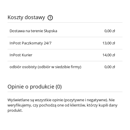
Koszty dostawy
Cena nie zawiera ewentualnych kosztów płatności
Dostawa na terenie Słupska
0,00 zł
InPost Paczkomaty 24/7
13,00 zł
InPost Kurier
14,00 zł
odbiór osobisty
(odbiór w siedzibie firmy)
0,00 zł
Opinie o produkcie (0)
Wyświetlane są wszystkie opinie (pozytywne i negatywne). Nie
weryfikujemy, czy pochodzą one od klientów, którzy kupili dany
produkt.