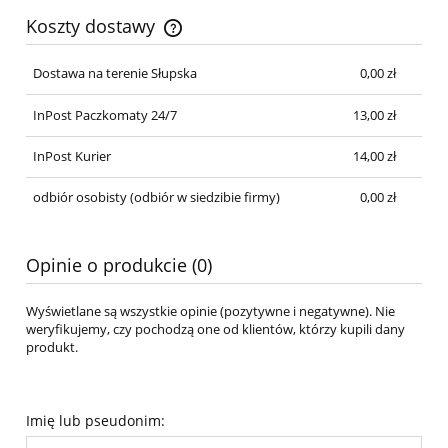
Koszty dostawy
Cena nie zawiera ewentualnych kosztów płatności
Dostawa na terenie Słupska
0,00 zł
InPost Paczkomaty 24/7
13,00 zł
InPost Kurier
14,00 zł
odbiór osobisty
(odbiór w siedzibie firmy)
0,00 zł
Opinie o produkcie (0)
Wyświetlane są wszystkie opinie (pozytywne i negatywne). Nie
weryfikujemy, czy pochodzą one od klientów, którzy kupili dany
produkt.
Imię lub pseudonim: