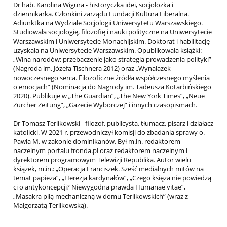
Dr hab. Karolina Wigura - historyczka idei, socjolożka i
dziennikarka. Członkini zarządu Fundacji Kultura Liberalna.
Adiunktka na Wydziale Socjologii Uniwersytetu Warszawskiego.
Studiowała socjologię, filozofię i nauki polityczne na Uniwersytecie
Warszawskim i Uniwersytecie Monachijskim. Doktorat i habilitację
uzyskała na Uniwersytecie Warszawskim. Opublikowała książki:
„Wina narodów: przebaczenie jako strategia prowadzenia polityki”
(Nagroda im. Józefa Tischnera 2012) oraz „Wynalazek
nowoczesnego serca. Filozoficzne źródła współczesnego myślenia
o emocjach” (Nominacja do Nagrody im. Tadeusza Kotarbińskiego
2020). Publikuje w „The Guardian”, „The New York Times”, „Neue
Zürcher Zeitung”, „Gazecie Wyborczej” i innych czasopismach.
Dr Tomasz Terlikowski - filozof, publicysta, tłumacz, pisarz i działacz
katolicki. W 2021 r. przewodniczył komisji do zbadania sprawy o.
Pawła M. w zakonie dominikanów. Był m.in. redaktorem
naczelnym portalu fronda.pl oraz redaktorem naczelnym i
dyrektorem programowym Telewizji Republika. Autor wielu
książek, m.in.: „Operacja Franciszek. Sześć medialnych mitów na
temat papieża”, „Herezja kardynałów”, „Czego księża nie powiedzą
ci o antykoncepcji? Niewygodna prawda Humanae vitae”,
„Masakra piłą mechaniczną w domu Terlikowskich” (wraz z
Małgorzatą Terlikowską).