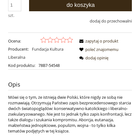
do koszyka
szt.
dodaj do przechowalni
Ocena:
zapytaj o produkt
Producent:
Fundacja Kultura
poleć znajomemu
Liberalna
dodaj opinię
Kod produktu:
78B7-54548
Opis
Mówi się o tym, że istnieją dwie Polski, które nigdy ze sobą nie
rozmawiają. Otrzymują Państwo zapis bezprecedensowego starcia
dwóch światopoglądów: konserwatywno-katolickiego i liberalno-
zsekularyzowanego. Nie jest to jednak tylko zapis konfrontacji, lecz
także dialogu i szukania kompromisu. Aborcja, eutanazja,
małżeństwa jednopłciowe, populizm, wojna - to tylko kilka
tematów podjętych w tej książce.