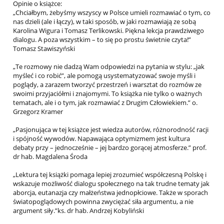
Opinie o książce:
„Chciałbym, żebyśmy wszyscy w Polsce umieli rozmawiać o tym, co
nas dzieli (ale i łączy), w taki sposób, w jaki rozmawiają ze sobą
Karolina Wigura i Tomasz Terlikowski. Piękna lekcja prawdziwego
dialogu. A poza wszystkim – to się po prostu świetnie czyta!”
Tomasz Stawiszyński
„Te rozmowy nie dadzą Wam odpowiedzi na pytania w stylu: „jak
myśleć i co robić”, ale pomogą usystematyzować swoje myśli i
poglądy, a zarazem tworzyć przestrzeń i warsztat do rozmów ze
swoimi przyjaciółmi i znajomymi. To książka nie tylko o ważnych
tematach, ale i o tym, jak rozmawiać z Drugim Człowiekiem.” o.
Grzegorz Kramer
„Pasjonująca w tej książce jest wiedza autorów, różnorodność racji
i spójność wywodów. Napawająca optymizmem jest kultura
debaty przy – jednocześnie – jej bardzo gorącej atmosferze.” prof.
dr hab. Magdalena Środa
„Lektura tej książki pomaga lepiej zrozumieć współczesną Polskę i
wskazuje możliwość dialogu społecznego na tak trudne tematy jak
aborcja, eutanazja czy małżeństwa jednopłciowe. Także w sporach
światopoglądowych powinna zwyciężać siła argumentu, a nie
argument siły.”ks. dr hab. Andrzej Kobyliński