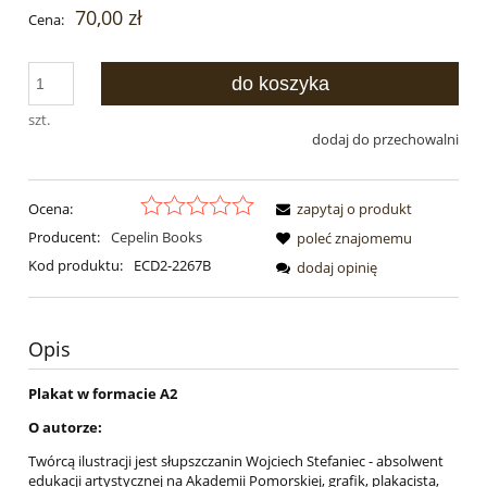
70,00 zł
Cena:
do koszyka
szt.
dodaj do przechowalni
Ocena:
zapytaj o produkt
Producent:
Cepelin Books
poleć znajomemu
Kod produktu:
ECD2-2267B
dodaj opinię
Opis
Plakat w formacie A2
O autorze:
Twórcą ilustracji jest słupszczanin Wojciech Stefaniec - absolwent
edukacji artystycznej na Akademii Pomorskiej, grafik, plakacista,