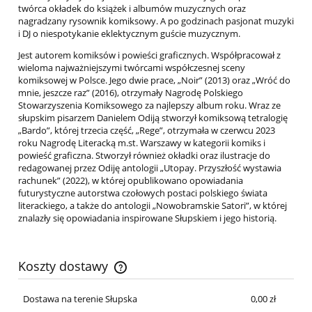
twórca okładek do książek i albumów muzycznych oraz
nagradzany rysownik komiksowy. A po godzinach pasjonat muzyki
i DJ o niespotykanie eklektycznym guście muzycznym.
Jest autorem komiksów i powieści graficznych. Współpracował z
wieloma najważniejszymi twórcami współczesnej sceny
komiksowej w Polsce. Jego dwie prace, „Noir” (2013) oraz „Wróć do
mnie, jeszcze raz” (2016), otrzymały Nagrodę Polskiego
Stowarzyszenia Komiksowego za najlepszy album roku. Wraz ze
słupskim pisarzem Danielem Odiją stworzył komiksową tetralogię
„Bardo”, której trzecia część, „Rege”, otrzymała w czerwcu 2023
roku Nagrodę Literacką m.st. Warszawy w kategorii komiks i
powieść graficzna. Stworzył również okładki oraz ilustracje do
redagowanej przez Odiję antologii „Utopay. Przyszłość wystawia
rachunek” (2022), w której opublikowano opowiadania
futurystyczne autorstwa czołowych postaci polskiego świata
literackiego, a także do antologii „Nowobramskie Satori”, w której
znalazły się opowiadania inspirowane Słupskiem i jego historią.
Koszty dostawy
Cena nie zawiera ewentualnych kosztów płatności
Dostawa na terenie Słupska
0,00 zł