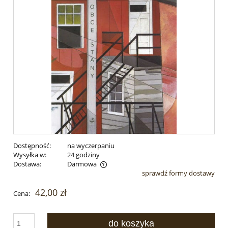
Dostępność:
na wyczerpaniu
Wysyłka w:
24 godziny
Dostawa:
Darmowa
sprawdź formy dostawy
Cena nie zawiera ewentualnych kosztów płatności
42,00 zł
Cena:
do koszyka