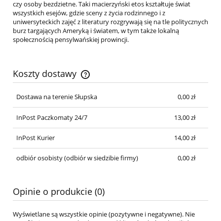
czy osoby bezdzietne. Taki macierzyński etos kształtuje świat
wszystkich esejów, gdzie sceny z życia rodzinnego i z
uniwersyteckich zajęć z literatury rozgrywają się na tle politycznych
burz targających Ameryką i światem, w tym także lokalną
społecznością pensylwańskiej prowincji.
Koszty dostawy
Cena nie zawiera ewentualnych kosztów płatności
Dostawa na terenie Słupska
0,00 zł
InPost Paczkomaty 24/7
13,00 zł
InPost Kurier
14,00 zł
odbiór osobisty
(odbiór w siedzibie firmy)
0,00 zł
Opinie o produkcie (0)
Wyświetlane są wszystkie opinie (pozytywne i negatywne). Nie