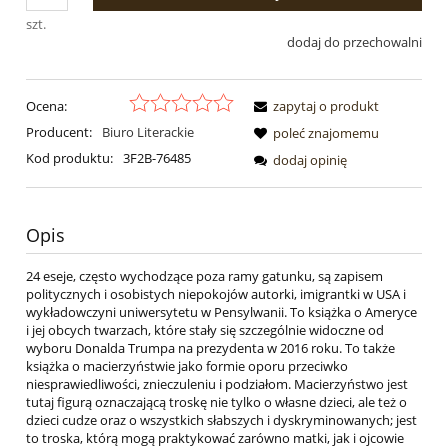
szt.
dodaj do przechowalni
Ocena:
zapytaj o produkt
Producent:
Biuro Literackie
poleć znajomemu
Kod produktu:
3F2B-76485
dodaj opinię
Opis
24 eseje, często wychodzące poza ramy gatunku, są zapisem
politycznych i osobistych niepokojów autorki, imigrantki w USA i
wykładowczyni uniwersytetu w Pensylwanii. To książka o Ameryce
i jej obcych twarzach, które stały się szczególnie widoczne od
wyboru Donalda Trumpa na prezydenta w 2016 roku. To także
książka o macierzyństwie jako formie oporu przeciwko
niesprawiedliwości, znieczuleniu i podziałom. Macierzyństwo jest
tutaj figurą oznaczającą troskę nie tylko o własne dzieci, ale też o
dzieci cudze oraz o wszystkich słabszych i dyskryminowanych; jest
to troska, którą mogą praktykować zarówno matki, jak i ojcowie