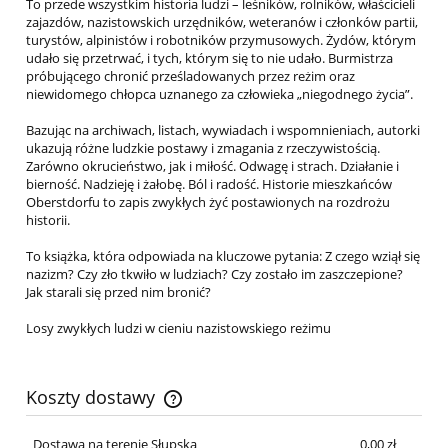
To przede wszystkim historia ludzi – leśników, rolników, właścicieli
zajazdów, nazistowskich urzędników, weteranów i członków partii,
turystów, alpinistów i robotników przymusowych. Żydów, którym
udało się przetrwać, i tych, którym się to nie udało. Burmistrza
próbującego chronić prześladowanych przez reżim oraz
niewidomego chłopca uznanego za człowieka „niegodnego życia”.
Bazując na archiwach, listach, wywiadach i wspomnieniach, autorki
ukazują różne ludzkie postawy i zmagania z rzeczywistością.
Zarówno okrucieństwo, jak i miłość. Odwagę i strach. Działanie i
bierność. Nadzieję i żałobę. Ból i radość. Historie mieszkańców
Oberstdorfu to zapis zwykłych żyć postawionych na rozdrożu
historii.
To książka, która odpowiada na kluczowe pytania: Z czego wziął się
nazizm? Czy zło tkwiło w ludziach? Czy zostało im zaszczepione?
Jak starali się przed nim bronić?
Losy zwykłych ludzi w cieniu nazistowskiego reżimu
Koszty dostawy
Cena nie zawiera ewentualnych kosztów płatności
Dostawa na terenie Słupska
0,00 zł