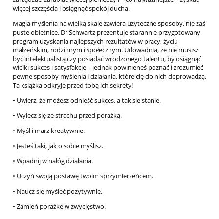
więcej szczęścia i osiągnąć spokój ducha.
Magia myślenia na wielką skalę zawiera użyteczne sposoby, nie zaś
puste obietnice. Dr Schwartz prezentuje starannie przygotowany
program uzyskania najlepszych rezultatów w pracy, życiu
małżeńskim, rodzinnym i społecznym. Udowadnia, że nie musisz
być intelektualistą czy posiadać wrodzonego talentu, by osiągnąć
wielki sukces i satysfakcję – jednak powinieneś poznać i zrozumieć
pewne sposoby myślenia i działania, które cię do nich doprowadzą.
Ta książka odkryje przed tobą ich sekrety!
• Uwierz, że możesz odnieść sukces, a tak się stanie.
• Wylecz się ze strachu przed porażką.
• Myśl i marz kreatywnie.
• Jesteś taki, jak o sobie myślisz.
• Wpadnij w nałóg działania.
• Uczyń swoją postawę twoim sprzymierzeńcem.
• Naucz się myśleć pozytywnie.
• Zamień porażkę w zwycięstwo.