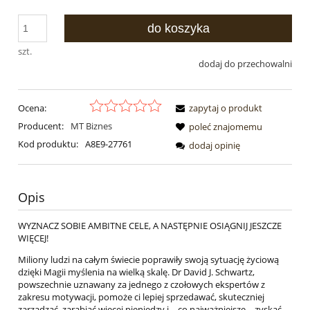
do koszyka
szt.
dodaj do przechowalni
Ocena:
zapytaj o produkt
Producent:
MT Biznes
poleć znajomemu
Kod produktu:
A8E9-27761
dodaj opinię
Opis
WYZNACZ SOBIE AMBITNE CELE, A NASTĘPNIE OSIĄGNIJ JESZCZE
WIĘCEJ!
Miliony ludzi na całym świecie poprawiły swoją sytuację życiową
dzięki Magii myślenia na wielką skalę. Dr David J. Schwartz,
powszechnie uznawany za jednego z czołowych ekspertów z
zakresu motywacji, pomoże ci lepiej sprzedawać, skuteczniej
zarządzać, zarabiać więcej pieniędzy i – co najważniejsze – zyskać