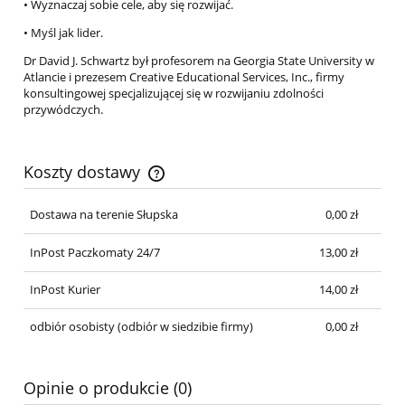
• Wyznaczaj sobie cele, aby się rozwijać.
• Myśl jak lider.
Dr David J. Schwartz był profesorem na Georgia State University w
Atlancie i prezesem Creative Educational Services, Inc., firmy
konsultingowej specjalizującej się w rozwijaniu zdolności
przywódczych.
Koszty dostawy
Cena nie zawiera ewentualnych kosztów płatności
Dostawa na terenie Słupska
0,00 zł
InPost Paczkomaty 24/7
13,00 zł
InPost Kurier
14,00 zł
odbiór osobisty
(odbiór w siedzibie firmy)
0,00 zł
Opinie o produkcie (0)