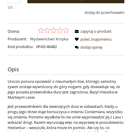
szt.
dodaj do przechowalni
Ocena:
zapytaj o produkt
Producent:
Wydawnictwo Kropka
poleć znajomemu
Kod produktu:
0FAD-46482
dodaj opinię
Opis
Uroczo ponura opowieść o nieumarłym lisie, którego samotny
żywot zostaje wywrócony do góry nogami, gdy dowiaduje się, że
jego posada przewodnika dusz jest zagrożona. Bazyl mieszka w
Martwym Lesie.
Jest przewodnikiem dla zwierzęcych dusz w zaświatach. Kiedy u
progu jego drzwi staje borsuczyca o imieniu Coniemiara, wszystko
się zmienia. Pomimo wysiłków lis nie umie wyprowadzić jej z Lasu i
wskazać drogi. Razem wyruszają więc na wyprawę w poszukiwaniu
Hesterkur – wieszczki, która może im pomóc. Ale czy to, co