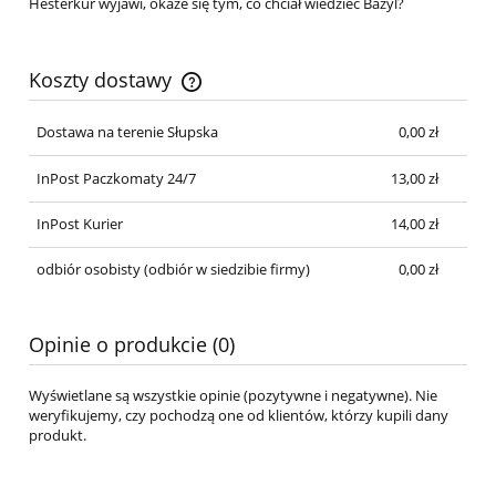
Hesterkur wyjawi, okaże się tym, co chciał wiedzieć Bazyl?
Koszty dostawy
Cena nie zawiera ewentualnych kosztów płatności
Dostawa na terenie Słupska
0,00 zł
InPost Paczkomaty 24/7
13,00 zł
InPost Kurier
14,00 zł
odbiór osobisty
(odbiór w siedzibie firmy)
0,00 zł
Opinie o produkcie (0)
Wyświetlane są wszystkie opinie (pozytywne i negatywne). Nie
weryfikujemy, czy pochodzą one od klientów, którzy kupili dany
produkt.