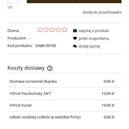
szt.
dodaj do przechowalni
Ocena:
zapytaj o produkt
Producent:
-
poleć znajomemu
Kod produktu:
DAB6-99100
dodaj opinię
Koszty dostawy
Cena nie zawiera ewentualnych kosztów płatności
Dostawa na terenie Słupska
0,00 zł
InPost Paczkomaty 24/7
13,00 zł
InPost Kurier
14,00 zł
odbiór osobisty
(odbiór w siedzibie firmy)
0,00 zł