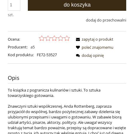
do koszyka
szt.
dodaj do przechowalni
Ocena:
zapytaj o produkt
Producent:
a5
poleć znajomemu
Kod produktu:
FE72-53527
dodaj opinię
Opis
To książka z pogranicza kulinariów i sztuki. To sztuka
towarzyskiego gotowania.
Znawczyni sztuki współczesnej, Anda Rottenberg, zaprasza
przyjaciół do wspólnej, bardzo pożytecznej zabawy dzielenia się
ulubionymi przepisami i uwagami o gotowaniu. W zabawie biorą
udział artyści, pisarze, aktorzy, politycy. Ale uwaga! wszyscy
traktują temat bardzo poważnie, przepisy są dopracowane i wzięte
prosto z życia, ich autorzy tak właśnie gotują. I choć już od dawna