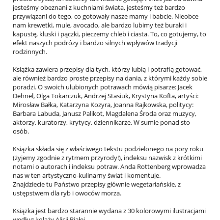
jesteśmy obeznani z kuchniami świata, jesteśmy też bardzo
przywiązani do tego, co gotowały nasze mamy i babcie. Nieobce
nam krewetki, mule, avocado, ale bardzo lubimy też buraki i
kapustę, kluski i pączki, pieczemy chleb i ciasta. To, co gotujemy, to
efekt naszych podróży i bardzo silnych wpływów tradycji
rodzinnych.
Książka zawiera przepisy dla tych, którzy lubią i potrafią gotować,
ale również bardzo proste przepisy na dania, z którymi każdy sobie
poradzi. O swoich ulubionych potrawach mówią pisarze: Jacek
Dehnel, Olga Tokarczuk, Andrzej Stasiuk, Krystyna Kofta, artyści:
Mirosław Bałka, Katarzyna Kozyra, Joanna Rajkowska, politycy:
Barbara Labuda, Janusz Palikot, Magdalena Środa oraz muzycy,
aktorzy, kuratorzy, krytycy, dziennikarze. W sumie ponad sto
osób.
Książka składa się z właściwego tekstu podzielonego na pory roku
(żyjemy zgodnie z rytmem przyrody!), indeksu nazwisk z krótkimi
notami o autorach i indeksu potraw. Anda Rottenberg wprowadza
nas w ten artystyczno-kulinarny świat i komentuje.
Znajdziecie tu Państwo przepisy głównie wegetariańskie, z
ustępstwem dla ryb i owoców morza.
Książka jest bardzo starannie wydana z 30 kolorowymi ilustracjami
według kolaży Alicji Białej.