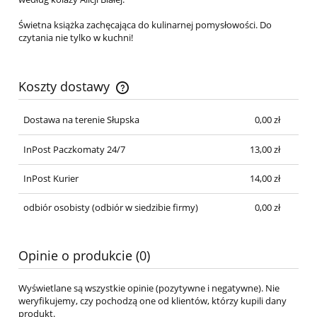
Świetna książka zachęcająca do kulinarnej pomysłowości. Do
czytania nie tylko w kuchni!
Koszty dostawy
Cena nie zawiera ewentualnych kosztów płatności
Dostawa na terenie Słupska
0,00 zł
InPost Paczkomaty 24/7
13,00 zł
InPost Kurier
14,00 zł
odbiór osobisty
(odbiór w siedzibie firmy)
0,00 zł
Opinie o produkcie (0)
Wyświetlane są wszystkie opinie (pozytywne i negatywne). Nie
weryfikujemy, czy pochodzą one od klientów, którzy kupili dany
produkt.