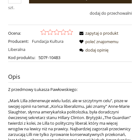
szt.
dodaj do przechowalni
Ocena:
zapytaj o produkt
Producent:
Fundacja Kultura
poleć znajomemu
Liberalna
dodaj opinię
Kod produktu:
5D7F-104B3
Opis
Z przedmowy Łukasza Pawłowskiego:
„Mark Lilla zdenerwuje wielu ludzi, ale w szczytnym celu”, pisze w
swojej opinii na temat „Końca liberalizmu, jaki znamy” Anne-Marie
Slaughter, słynna amerykańska politolożka, była doradczyni
ówczesnej sekretarz stanu Hillary Clinton. Brytyjski „The Guardian”
twierdzi z kolei, że Lilla to polityczny liberał, który ma więcej
wrogów na lewicy niż na prawicy. Najbardziej zagorzali przeciwnicy
zarzucają Lilli nie tylko żyrowanie konserwatywnych przekonań,
lecz także… obronę uprzywilejowanej pozycji białych Amerykanów,