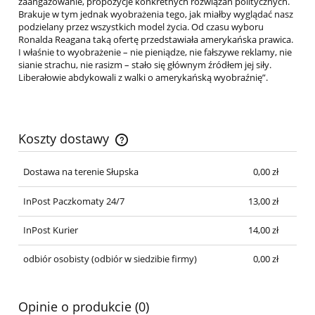
zaangażowanie, propozycje konkretnych rozwiązań politycznych.
Brakuje w tym jednak wyobrażenia tego, jak miałby wyglądać nasz
podzielany przez wszystkich model życia. Od czasu wyboru
Ronalda Reagana taką ofertę przedstawiała amerykańska prawica.
I właśnie to wyobrażenie – nie pieniądze, nie fałszywe reklamy, nie
sianie strachu, nie rasizm – stało się głównym źródłem jej siły.
Liberałowie abdykowali z walki o amerykańską wyobraźnię”.
Koszty dostawy
Cena nie zawiera ewentualnych kosztów płatności
Dostawa na terenie Słupska
0,00 zł
InPost Paczkomaty 24/7
13,00 zł
InPost Kurier
14,00 zł
odbiór osobisty
(odbiór w siedzibie firmy)
0,00 zł
Opinie o produkcie (0)