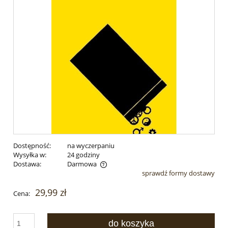
Dostępność:
na wyczerpaniu
Wysyłka w:
24 godziny
Dostawa:
Darmowa
sprawdź formy dostawy
Cena nie zawiera ewentualnych kosztów płatności
29,99 zł
Cena:
do koszyka