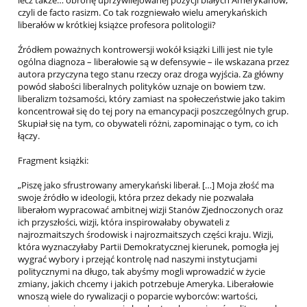
czyli de facto rasizm. Co tak rozgniewało wielu amerykańskich
liberałów w krótkiej książce profesora politologii?
Źródłem poważnych kontrowersji wokół książki Lilli jest nie tyle
ogólna diagnoza – liberałowie są w defensywie – ile wskazana przez
autora przyczyna tego stanu rzeczy oraz droga wyjścia. Za główny
powód słabości liberalnych polityków uznaje on bowiem tzw.
liberalizm tożsamości, który zamiast na społeczeństwie jako takim
koncentrował się do tej pory na emancypacji poszczególnych grup.
Skupiał się na tym, co obywateli różni, zapominając o tym, co ich
łączy.
Fragment książki:
„Piszę jako sfrustrowany amerykański liberał. […] Moja złość ma
swoje źródło w ideologii, która przez dekady nie pozwalała
liberałom wypracować ambitnej wizji Stanów Zjednoczonych oraz
ich przyszłości, wizji, która inspirowałaby obywateli z
najrozmaitszych środowisk i najrozmaitszych części kraju. Wizji,
która wyznaczyłaby Partii Demokratycznej kierunek, pomogła jej
wygrać wybory i przejąć kontrolę nad naszymi instytucjami
politycznymi na długo, tak abyśmy mogli wprowadzić w życie
zmiany, jakich chcemy i jakich potrzebuje Ameryka. Liberałowie
wnoszą wiele do rywalizacji o poparcie wyborców: wartości,