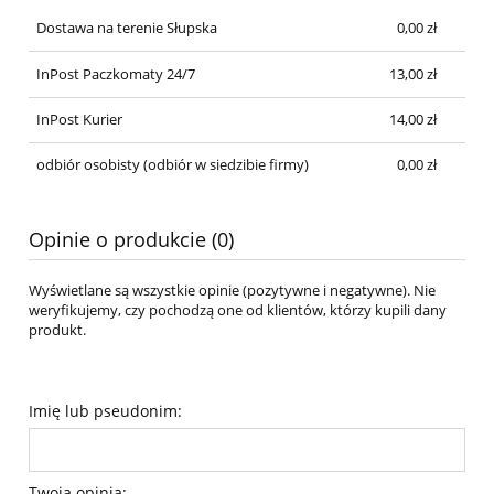
Dostawa na terenie Słupska
0,00 zł
InPost Paczkomaty 24/7
13,00 zł
InPost Kurier
14,00 zł
odbiór osobisty
(odbiór w siedzibie firmy)
0,00 zł
Opinie o produkcie (0)
Wyświetlane są wszystkie opinie (pozytywne i negatywne). Nie
weryfikujemy, czy pochodzą one od klientów, którzy kupili dany
produkt.
Imię lub pseudonim:
Twoja opinia: