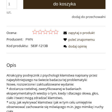
do koszyka
szt.
dodaj do przechowalni
Ocena:
zapytaj o produkt
Producent:
PWN
poleć znajomemu
Kod produktu:
583F-1213B
dodaj opinię
Opis
Atrakcyjny podręcznik z psychologii kłamstwa napisany przez
najwybitniejszego na świecie badacza tej problematyki
Nowe, rozszerzone i zaktualizowane wydanie:
* dostarcza rzetelnej, zweryfikowanej w badaniach
eksperymentalnych wiedzy o tym, kiedy i dlaczego słowa, głos,
ciało i twarz mogą zdradzać kłamstwo,
* uczy, jak wykrywać kłamstwa i jak w tym celu umiejętnie
obserwować zachowanie się mówiącego m.in. jego mimikę i ruchy
ciała,