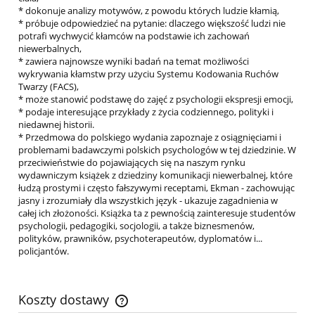
* dokonuje analizy motywów, z powodu których ludzie kłamią,
* próbuje odpowiedzieć na pytanie: dlaczego większość ludzi nie
potrafi wychwycić kłamców na podstawie ich zachowań
niewerbalnych,
* zawiera najnowsze wyniki badań na temat możliwości
wykrywania kłamstw przy użyciu Systemu Kodowania Ruchów
Twarzy (FACS),
* może stanowić podstawę do zajęć z psychologii ekspresji emocji,
* podaje interesujące przykłady z życia codziennego, polityki i
niedawnej historii.
* Przedmowa do polskiego wydania zapoznaje z osiągnięciami i
problemami badawczymi polskich psychologów w tej dziedzinie. W
przeciwieństwie do pojawiających się na naszym rynku
wydawniczym książek z dziedziny komunikacji niewerbalnej, które
łudzą prostymi i często fałszywymi receptami, Ekman - zachowując
jasny i zrozumiały dla wszystkich język - ukazuje zagadnienia w
całej ich złożoności. Książka ta z pewnością zainteresuje studentów
psychologii, pedagogiki, socjologii, a także biznesmenów,
polityków, prawników, psychoterapeutów, dyplomatów i...
policjantów.
Koszty dostawy
Cena nie zawiera ewentualnych kosztów płatności