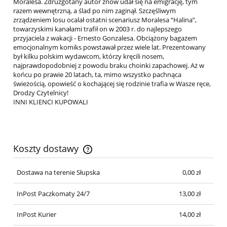
Moralesa. Zdruzgotany autor znów udał się na emigrację, tym
razem wewnętrzną, a ślad po nim zaginął. Szczęśliwym
zrządzeniem losu ocalał ostatni scenariusz Moralesa “Halina”,
towarzyskimi kanałami trafił on w 2003 r. do najlepszego
przyjaciela z wakacji - Ernesto Gonzalesa. Obciążony bagażem
emocjonalnym komiks powstawał przez wiele lat. Prezentowany
był kilku polskim wydawcom, którzy kręcili nosem,
najprawdopodobniej z powodu braku choinki zapachowej. Aż w
końcu po prawie 20 latach, ta, mimo wszystko pachnąca
świeżością, opowieść o kochającej się rodzinie trafia w Wasze ręce,
Drodzy Czytelnicy!
INNI KLIENCI KUPOWALI
Koszty dostawy
Cena nie zawiera ewentualnych kosztów płatności
Dostawa na terenie Słupska
0,00 zł
InPost Paczkomaty 24/7
13,00 zł
InPost Kurier
14,00 zł