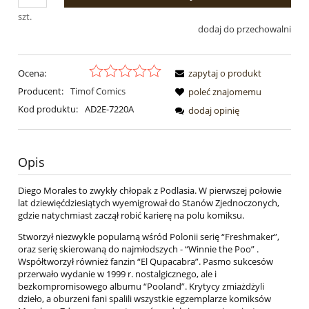
szt.
dodaj do przechowalni
Ocena:
zapytaj o produkt
Producent:
Timof Comics
poleć znajomemu
Kod produktu:
AD2E-7220A
dodaj opinię
Opis
Diego Morales to zwykły chłopak z Podlasia. W pierwszej połowie
lat dziewięćdziesiątych wyemigrował do Stanów Zjednoczonych,
gdzie natychmiast zaczął robić karierę na polu komiksu.
Stworzył niezwykle popularną wśród Polonii serię “Freshmaker”,
oraz serię skierowaną do najmłodszych - “Winnie the Poo” .
Współtworzył również fanzin “El Qupacabra”. Pasmo sukcesów
przerwało wydanie w 1999 r. nostalgicznego, ale i
bezkompromisowego albumu “Pooland”. Krytycy zmiażdżyli
dzieło, a oburzeni fani spalili wszystkie egzemplarze komiksów