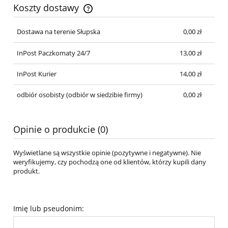
Koszty dostawy
Cena nie zawiera ewentualnych kosztów płatności
Dostawa na terenie Słupska
0,00 zł
InPost Paczkomaty 24/7
13,00 zł
InPost Kurier
14,00 zł
odbiór osobisty
(odbiór w siedzibie firmy)
0,00 zł
Opinie o produkcie (0)
Wyświetlane są wszystkie opinie (pozytywne i negatywne). Nie
weryfikujemy, czy pochodzą one od klientów, którzy kupili dany
produkt.
Imię lub pseudonim: