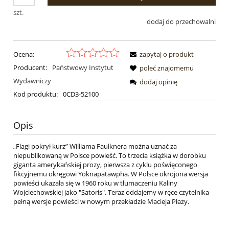
szt.
dodaj do przechowalni
Ocena:
zapytaj o produkt
Producent:
Państwowy Instytut
poleć znajomemu
Wydawniczy
dodaj opinię
Kod produktu:
0CD3-52100
Opis
„Flagi pokrył kurz” Williama Faulknera można uznać za
niepublikowaną w Polsce powieść. To trzecia książka w dorobku
giganta amerykańskiej prozy, pierwsza z cyklu poświęconego
fikcyjnemu okręgowi Yoknapatawpha. W Polsce okrojona wersja
powieści ukazała się w 1960 roku w tłumaczeniu Kaliny
Wojciechowskiej jako "Satoris". Teraz oddajemy w ręce czytelnika
pełną wersje powieści w nowym przekładzie Macieja Płazy.