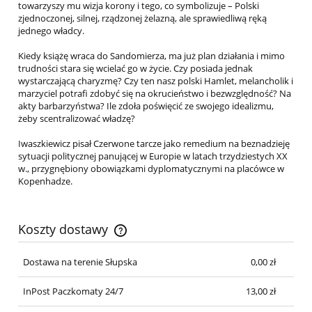
towarzyszy mu wizja korony i tego, co symbolizuje – Polski
zjednoczonej, silnej, rządzonej żelazną, ale sprawiedliwą ręką
jednego władcy.
Kiedy książę wraca do Sandomierza, ma już plan działania i mimo
trudności stara się wcielać go w życie. Czy posiada jednak
wystarczającą charyzmę? Czy ten nasz polski Hamlet, melancholik i
marzyciel potrafi zdobyć się na okrucieństwo i bezwzględność? Na
akty barbarzyństwa? Ile zdoła poświęcić ze swojego idealizmu,
żeby scentralizować władzę?
Iwaszkiewicz pisał Czerwone tarcze jako remedium na beznadzieję
sytuacji politycznej panującej w Europie w latach trzydziestych XX
w., przygnębiony obowiązkami dyplomatycznymi na placówce w
Kopenhadze.
Koszty dostawy
Cena nie zawiera ewentualnych kosztów płatności
Dostawa na terenie Słupska
0,00 zł
InPost Paczkomaty 24/7
13,00 zł