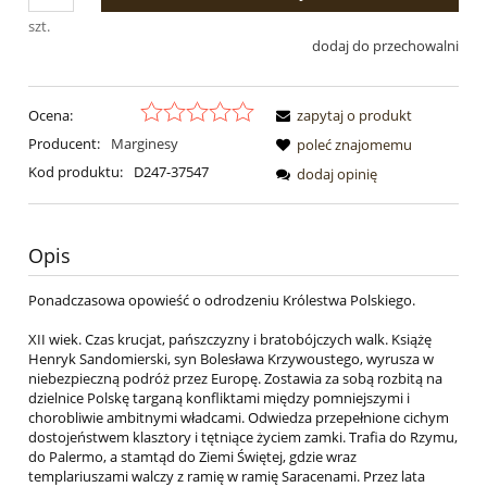
szt.
dodaj do przechowalni
Ocena:
zapytaj o produkt
Producent:
Marginesy
poleć znajomemu
Kod produktu:
D247-37547
dodaj opinię
Opis
Ponadczasowa opowieść o odrodzeniu Królestwa Polskiego.
XII wiek. Czas krucjat, pańszczyzny i bratobójczych walk. Książę
Henryk Sandomierski, syn Bolesława Krzywoustego, wyrusza w
niebezpieczną podróż przez Europę. Zostawia za sobą rozbitą na
dzielnice Polskę targaną konfliktami między pomniejszymi i
chorobliwie ambitnymi władcami. Odwiedza przepełnione cichym
dostojeństwem klasztory i tętniące życiem zamki. Trafia do Rzymu,
do Palermo, a stamtąd do Ziemi Świętej, gdzie wraz
templariuszami walczy z ramię w ramię Saracenami. Przez lata