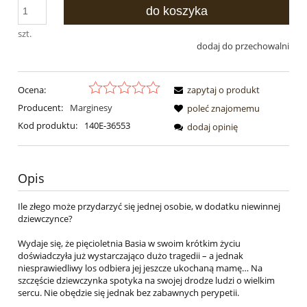
do koszyka
szt.
dodaj do przechowalni
Ocena:
zapytaj o produkt
Producent:
Marginesy
poleć znajomemu
Kod produktu:
140E-36553
dodaj opinię
Opis
Ile złego może przydarzyć się jednej osobie, w dodatku niewinnej
dziewczynce?
Wydaje się, że pięcioletnia Basia w swoim krótkim życiu
doświadczyła już wystarczająco dużo tragedii – a jednak
niesprawiedliwy los odbiera jej jeszcze ukochaną mamę… Na
szczęście dziewczynka spotyka na swojej drodze ludzi o wielkim
sercu. Nie obędzie się jednak bez zabawnych perypetii.