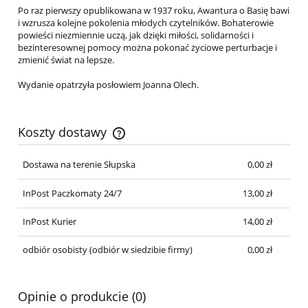
Po raz pierwszy opublikowana w 1937 roku, Awantura o Basię bawi
i wzrusza kolejne pokolenia młodych czytelników. Bohaterowie
powieści niezmiennie uczą, jak dzięki miłości, solidarności i
bezinteresownej pomocy można pokonać życiowe perturbacje i
zmienić świat na lepsze.
Wydanie opatrzyła posłowiem Joanna Olech.
Koszty dostawy
Cena nie zawiera ewentualnych kosztów płatności
Dostawa na terenie Słupska
0,00 zł
InPost Paczkomaty 24/7
13,00 zł
InPost Kurier
14,00 zł
odbiór osobisty
(odbiór w siedzibie firmy)
0,00 zł
Opinie o produkcie (0)