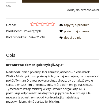
szt.
dodaj do przechowalni
Ocena:
zapytaj o produkt
Producent:
Powergraph
poleć znajomemu
Kod produktu:
6967-21739
dodaj opinię
Opis
Brawurowe domknięcie trylogii„Agla”
Nadchodzi dzień polarny, lecz zamiast jasności – niesie mrok.
Wielka Mistrzyni musi poświęcić to, co najcenniejsze, by przywrócić
pokój. Tymian Drakow pokona długą drogę, by odnaleźć swoje
serce, a wraz z nim przeznaczenie, które odmieni go na zawsze.
Tymczasem w tajemniczej Wieży Swedenborga Sofja Kluk
poszukuje odpowiedzi na dręczące ją pytania. Nie istnieje siła
mogąca ją powstrzymać od konfrontacji z największym
przeciwnikiem, kimś bardzo jej bliskim.