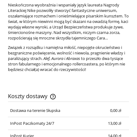
Nieskończona wyobraźnia i wspaniały język laureata Nagrody
Literackiej Nike pozwoliły stworzyć fantastyczne uniwersum,
oszałamiające rozmachem i onieśmielające pisarskim kunsztem. To
świat, w którym niewinni mogą być skazani na owadzią formę, kaci
wydają własne wyroki, a Urząd Bezpieczeństwa produkuje żywe,
śmiercionośne maszyny. Nad wszystkim, niczym czarna zorza,
rozpościerają się mroczne skrzydła tajemniczego Cara…
Związek z rozsądku i namiętna miłość, niepojęte okrucieństwo i
bezgraniczne poświęcenie, wolność i niewola, pragnienie władzy i
paraliżujący strach.
Alef, Aurora i Abraxas
to przeszło dwa tysiące
stron fabularnego i emocjonalnego rollercoastera, po którym nie
będziesz chciał(a) wracać do rzeczywistości!
Koszty dostawy
Cena nie zawiera ewentualnych kosztów płatności
Dostawa na terenie Słupska
0,00 zł
InPost Paczkomaty 24/7
13,00 zł
InPost Kurier
14,00 zł