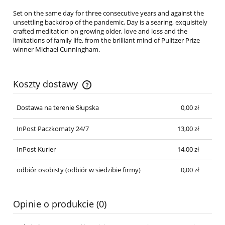
Set on the same day for three consecutive years and against the
unsettling backdrop of the pandemic, Day is a searing, exquisitely
crafted meditation on growing older, love and loss and the
limitations of family life, from the brilliant mind of Pulitzer Prize
winner Michael Cunningham.
Koszty dostawy
Cena nie zawiera ewentualnych kosztów płatności
Dostawa na terenie Słupska
0,00 zł
InPost Paczkomaty 24/7
13,00 zł
InPost Kurier
14,00 zł
odbiór osobisty
(odbiór w siedzibie firmy)
0,00 zł
Opinie o produkcie (0)